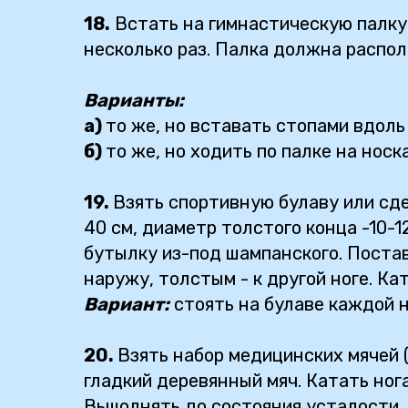
18.
Встать на гимнастическую палку 
несколько раз. Палка должна распол
Варианты:
а)
то же, но вставать стопами вдоль
б)
то же, но ходить по палке на носк
19.
Взять спортивную булаву или сдел
40 см, диаметр толстого конца -10-1
бутылку из-под шампанского. Поста
наружу, толстым - к другой ноге. Ка
Вариант:
стоять на булаве каждой н
20.
Взять набор медицинских мячей 
гладкий деревянный мяч. Катать ног
Вьшолнять до состояния усталости.