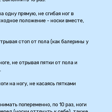
а одну прямую, не сгибая ног в
сходное положение - носки вместе,
отрывая стоп от пола (как балерины у
оге, не отрывая пятки от пола и
.
оги на ногу, не касаясь пятками
нимать попеременно, по 10 раз, ноги
перед (носки оттянуть к себе), также