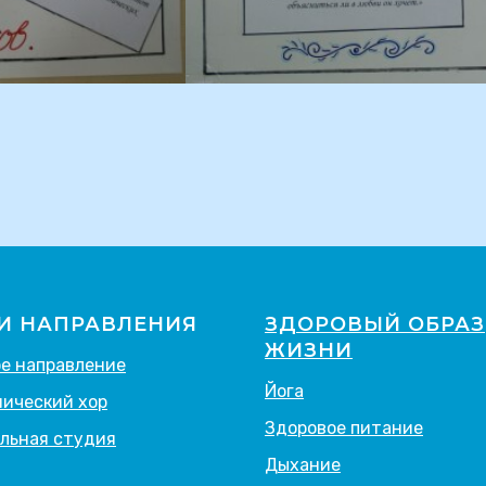
И НАПРАВЛЕНИЯ
ЗДОРОВЫЙ ОБРАЗ
ЖИЗНИ
е направление
Йога
ический хор
Здоровое питание
льная студия
Дыхание