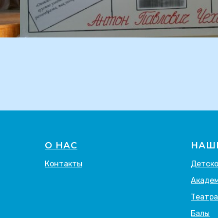
О НАС
НАШ
Контакты
Детско
Академ
Театра
Балы