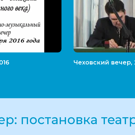
016
Чеховский вечер, 22
ер: постановка теат