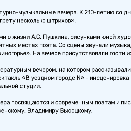
турно-музыкальные вечера. К 210-летию со дн
трету несколько штрихов».
и о жизни А.С. Пушкина, рисунками юной худ
ятных местах поэта. Со сцены звучали музыка,
шкиногорье». На вечере присутствовали гости 
тературным вечером, на котором рассказывали
ектакль «В уездном городе N» - инсценировка 
льной студии.
ра посвящаются и современным поэтам и пис
сенскому, Владимиру Высоцкому.