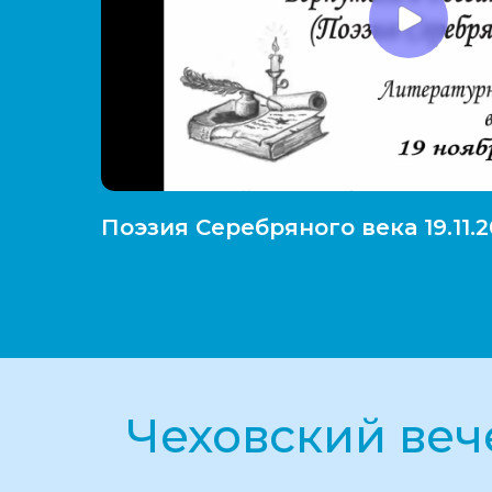
Поэзия Серебряного века 19.11.2
Чеховский веч